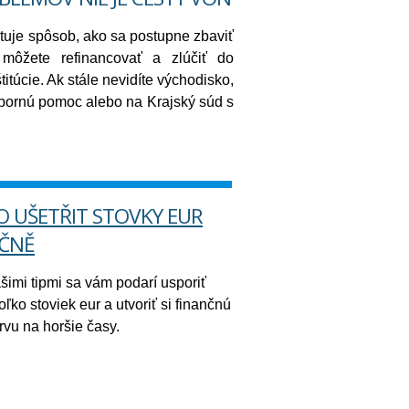
tuje spôsob, ako sa postupne zbaviť
môžete refinancovať a zlúčiť do
titúcie. Ak stále nevidíte východisko,
dbornú pomoc alebo na Krajský súd s
O UŠETŘIT STOVKY EUR
ČNĚ
šimi tipmi sa vám podarí usporiť
oľko stoviek eur a utvoriť si finančnú
rvu na horšie časy.