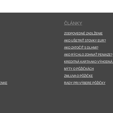
ČLÁNKY
ZODPOVEDNÉ ZADLŽENIE
AKO UŠETRIŤ STOVKY EUR?
AKO ZATOČIŤ S DLHMI?
AKO RÝCHLO ZOHNAŤ PENIAZE?
KREDITNÁ KARTA AKO VÝHODNÁ
MÝTY O PÔŽIČKÁCH
ZMLUVA O PÔŽIČKE
ENKE
RADY PRI VÝBERE PÔŽIČKY