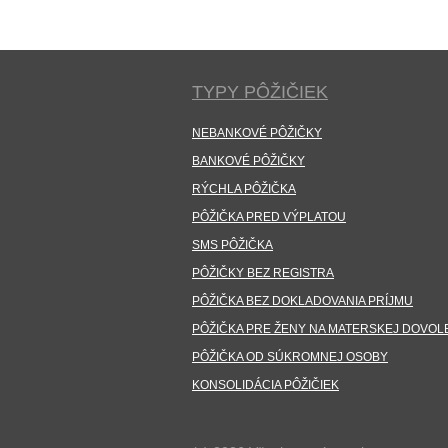
TYPY PÔŽIČIEK
NEBANKOVÉ PÔŽIČKY
BANKOVÉ PÔŽIČKY
RÝCHLA PÔŽIČKA
PÔŽIČKA PRED VÝPLATOU
SMS PÔŽIČKA
PÔŽIČKY BEZ REGISTRA
PÔŽIČKA BEZ DOKLADOVANIA PRÍJMU
PÔŽIČKA PRE ŽENY NA MATERSKEJ DOVOL
PÔŽIČKA OD SÚKROMNEJ OSOBY
KONSOLIDÁCIA PÔŽIČIEK