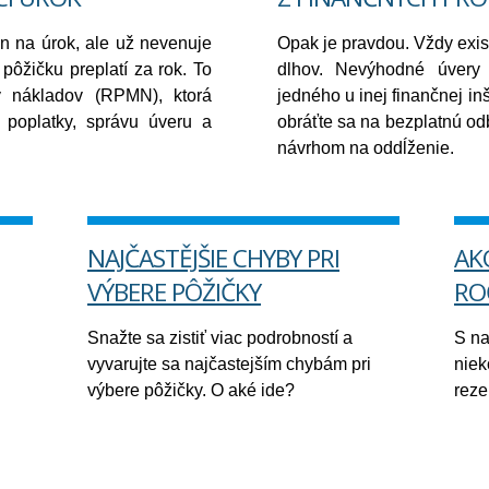
n na úrok, ale už nevenuje
Opak je pravdou. Vždy exis
pôžičku preplatí za rok. To
dlhov. Nevýhodné úvery 
ry nákladov (RPMN), ktorá
jedného u inej finančnej inš
y poplatky, správu úveru a
obráťte sa na bezplatnú o
návrhom na oddĺženie.
NAJČASTĚJŠIE CHYBY PRI
AK
VÝBERE PÔŽIČKY
RO
Snažte sa zistiť viac podrobností a
S na
vyvarujte sa najčastejším chybám pri
niek
výbere pôžičky. O aké ide?
reze