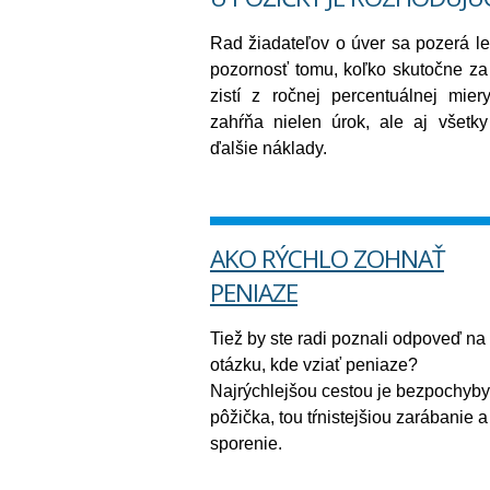
Rad žiadateľov o úver sa pozerá le
pozornosť tomu, koľko skutočne za 
zistí z ročnej percentuálnej mie
zahŕňa nielen úrok, ale aj všetk
ďalšie náklady.
AKO RÝCHLO ZOHNAŤ
PENIAZE
Tiež by ste radi poznali odpoveď na
otázku, kde vziať peniaze?
Najrýchlejšou cestou je bezpochyby
pôžička, tou tŕnistejšiou zarábanie a
sporenie.