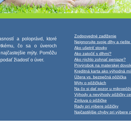
Zodpovedné zadlženie
sností a poloprávd, ktoré
Neignorujte svoje dlhy a riešte
etkému, čo sa o úveroch
Ako ušetriť stovky
 najčastejšie mýty. Pomôžu
Ako zatočiť s dlhmi?
Ako rýchlo zohnať peniaze?
 podať žiadosť o úver.
Privýrobok na materskej dovo
Kreditná karta ako výhodná m
Úžera vs. bezpečná pôžička
Mýty o pôžičkách
Na čo si dať pozor u mikropôži
Výhody a nevýhody pôžičky cez
Zmluva o pôžičke
Rady pri výbere pôžičky
Najčastějšie chyby pri výbere 