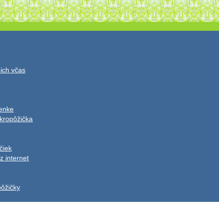
 ich včas
lenke
ikropôžička
čiek
 internet
pôžičky