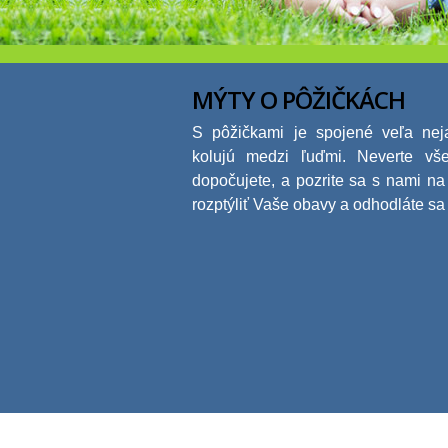
MÝTY O PÔŽIČKÁCH
S pôžičkami je spojené veľa neja
kolujú medzi ľuďmi. Neverte vš
dopočujete, a pozrite sa s nami na
rozptýliť Vaše obavy a odhodláte sa