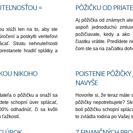
UTEĽNOSŤOU =
PÔŽIČKU OD PRIATE
Aj pôžička od známych ale
aspoň jednoduchú zmluvo
u slúži len na to, aby ste
požičiavate, kedy a ako
očení a poskytli veriteľovi
čiastku vrátite. Predídete
cať. Stratu nehnuteľnosti
čom ste sa na začiatku doho
prestanete hradiť splátky a
NKOU NIKOHO
POISTENIE PÔŽIČKY
NAVYŠE
ateľa o pôžičku a snaží sa
Hovoríte si, že teraz máte 
dete schopní úver splácať,
pôžičky nepotrebujete? Skús
00% odhadnúť, či sa kvôli
boli pôžičku schopní splác
 ťažkostí.
to zvládla rodina po Vašej s
CI ÚROK
Z FINANČNÝCH PRO